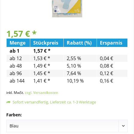
1,57 € *
Menge
Stückpreis
Rabatt (%)
Ersparnis
ab
1
1,57 € *
ab
12
1,53 € *
2,55 %
0,04 €
ab
48
1,49 € *
5,10 %
0,08 €
ab
96
1,45 € *
7,64 %
0,12 €
ab
144
1,41 € *
10,19 %
0,16 €
inkl. MwSt.
zzgl. Versandkosten
Sofort versandfertig, Lieferzeit ca. 1-3 Werktage
Farben: