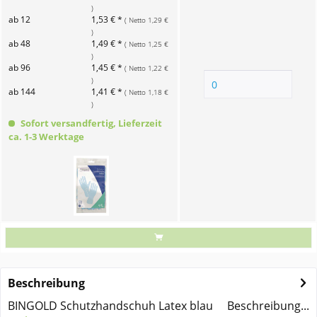
)
ab 12
1,53 € *
( Netto 1,29 €
)
ab 48
1,49 € *
( Netto 1,25 €
)
ab 96
1,45 € *
( Netto 1,22 €
)
ab 144
1,41 € *
( Netto 1,18 €
)
Sofort versandfertig, Lieferzeit
ca. 1-3 Werktage
Beschreibung
BINGOLD Schutzhandschuh Latex blau Beschreibung...