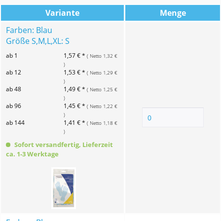
Variante
Menge
Farben: Blau
Größe S,M,L,XL: S
ab 1
1,57 € *
( Netto 1,32 €
)
ab 12
1,53 € *
( Netto 1,29 €
)
ab 48
1,49 € *
( Netto 1,25 €
)
ab 96
1,45 € *
( Netto 1,22 €
)
ab 144
1,41 € *
( Netto 1,18 €
)
Sofort versandfertig, Lieferzeit
ca. 1-3 Werktage