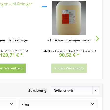
gen-Uni-Reiniger
S15 Schaumreiniger sauer
Liter
(12,07 € * / 1 Liter)
Inhalt
25 Kilogramm
(3,62 € * / 1 Kilogramm)
120,71 € *
90,52 € *
en
Warenkorb
In den
Warenkorb
Sortierung:
Preis