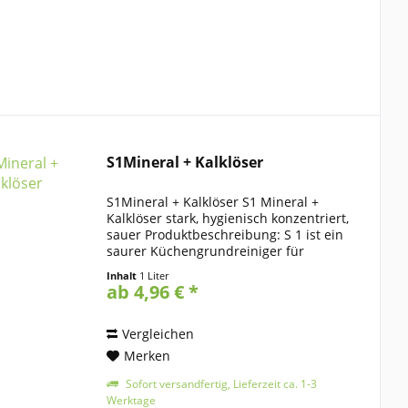
von
bis
3,99 €
90,52 €
S1Mineral + Kalklöser
S1Mineral + Kalklöser S1 Mineral +
Kalklöser stark, hygienisch konzentriert,
sauer Produktbeschreibung: S 1 ist ein
saurer Küchengrundreiniger für
hygienische Sauberkeit in Küche, Bad,
Inhalt
1 Liter
WC und Nassbereichen. S 1
ab 4,96 € *
Küchenreiniger, sauer...
Vergleichen
Merken
Sofort versandfertig, Lieferzeit ca. 1-3
Werktage