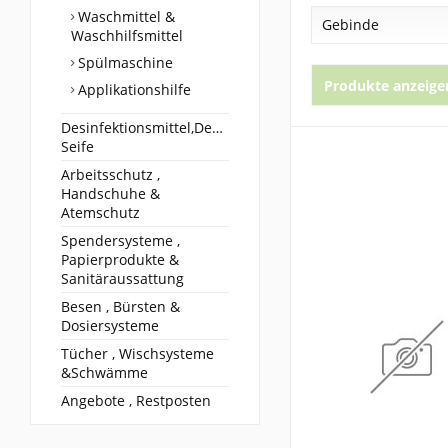
Waschmittel &
Gebinde
Waschhilfsmittel
Spülmaschine
500 ml
Produkte anzeige
Applikationshilfe
1.000 ml
10 Liter
Desinfektionsmittel,Desinfektionsreiniger&
Seife
25 Kg
Arbeitsschutz ,
Handschuhe &
Atemschutz
Spendersysteme ,
Papierprodukte &
Sanitäraussattung
Besen , Bürsten &
Dosiersysteme
Tücher , Wischsysteme
&Schwämme
Angebote , Restposten