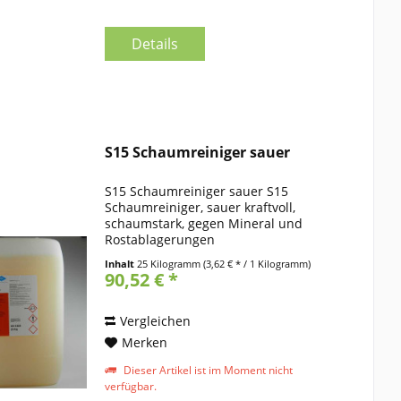
Details
S15 Schaumreiniger sauer
S15 Schaumreiniger sauer S15
Schaumreiniger, sauer kraftvoll,
schaumstark, gegen Mineral und
Rostablagerungen
Produktbeschreibung: S15 findet
Inhalt
25 Kilogramm
(3,62 € * / 1 Kilogramm)
Einsatz in Milch-, Fleisch-, Fisch, oder
90,52 € *
Feinkostindustrie. Regelmäßige
Unterhaltsreinigung...
Vergleichen
Merken
Dieser Artikel ist im Moment nicht
verfügbar.