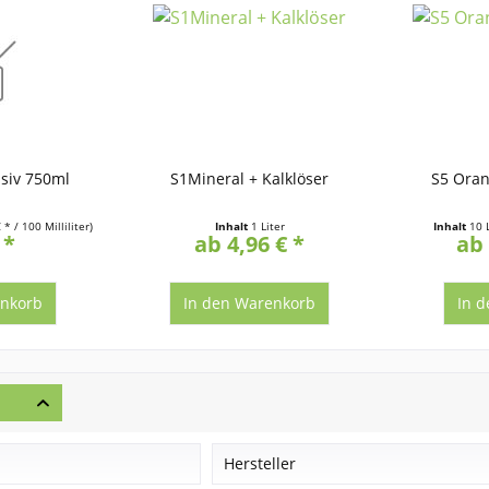
siv 750ml
S1Mineral + Kalklöser
S5 Oran
 * / 100 Milliliter)
Inhalt
1 Liter
Inhalt
10 
 *
ab 4,96 € *
ab 
nkorb
In den
Warenkorb
In d
Hersteller