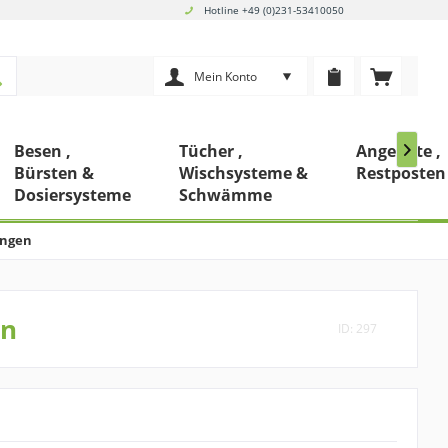
Hotline +49 (0)231-53410050
Mein Konto
Besen ,
Tücher ,
Angebote ,

Bürsten &
Wischsysteme &
Restposten
Dosiersysteme
Schwämme
ungen
en
ID: 297