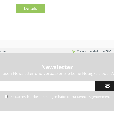
Details
nzeigen
Versand innerhalb von 24h*
Newsletter
losen Newsletter und verpassen Sie keine Neuigkeit oder A
Die
Datenschutzbestimmungen
habe ich zur Kenntnis genommen.