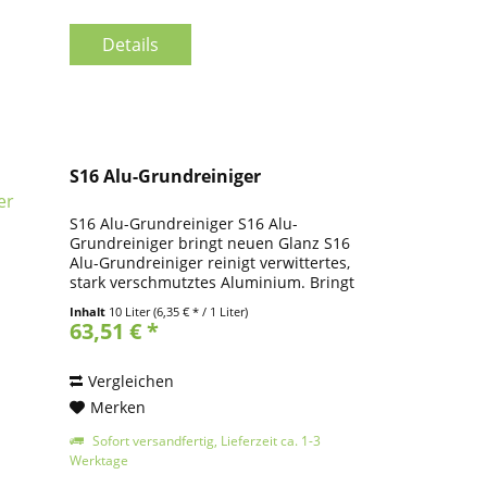
Details
S16 Alu-Grundreiniger
S16 Alu-Grundreiniger S16 Alu-
Grundreiniger bringt neuen Glanz S16
Alu-Grundreiniger reinigt verwittertes,
stark verschmutztes Aluminium. Bringt
neuen Glanz für Metalloberflächen mit
Inhalt
10 Liter
(6,35 € * / 1 Liter)
oxidierten Schichten. Mit speziellem
63,51 € *
Korrosionsschutz...
Vergleichen
Merken
Sofort versandfertig, Lieferzeit ca. 1-3
Werktage