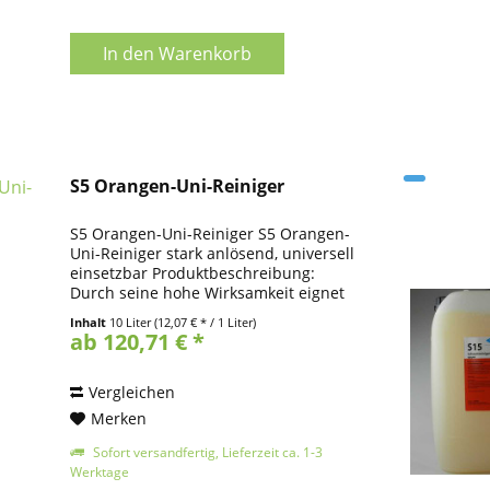
In den
Warenkorb
S5 Orangen-Uni-Reiniger
S5 Orangen-Uni-Reiniger S5 Orangen-
Uni-Reiniger stark anlösend, universell
einsetzbar Produktbeschreibung:
Durch seine hohe Wirksamkeit eignet
sich S 5 Orangen-Uni-Reiniger
Inhalt
10 Liter
(12,07 € * / 1 Liter)
hervorragend zur Entfernung von
ab 120,71 € *
Kaugummi, Tinten- und...
Vergleichen
Merken
Sofort versandfertig, Lieferzeit ca. 1-3
Werktage