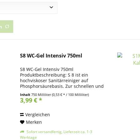
Hersteller unbekannt
n
S8 WC-Gel Intensiv 750ml
S8 WC-Gel Intensiv 750ml
Produktbeschreibung: S 8 ist ein
hochviskoser Sanitärreiniger auf
Phosphorsäurebasis. Zur schnellen und
mühelosen Reinigung und Entkalkung
Inhalt
750 Milliliter
(0,53 € * / 100 Milliliter)
im gesamten Sanitärbereich. Reinigt,
3,99 € *
entkalkt und desodoriert in einem...
Vergleichen
Merken
Sofort versandfertig, Lieferzeit ca. 1-3
Werktage