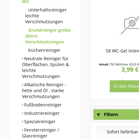
WC
Unterhaltsreiniger
leichte
Verschmutzungen
Grundreinger grobe
ältere
Verschmutzungen
Küchenreiniger
S8 WC-Gel Inten
Neutrale Reiniger für
Oberflächen, Spülen &
Inhalt
750 Milliliter
(0,53 €
3,99 €
leichte
Verschmutzungen
Alkalische Reiniger -
In den
Ware
Fette und Öl , starke
Verschmutzungen
Fußbodenreiniger
Industriereiniger
Filtern
Spezialreiniger
Fensterreiniger /
Sofort lieferbar
Glasreiniger